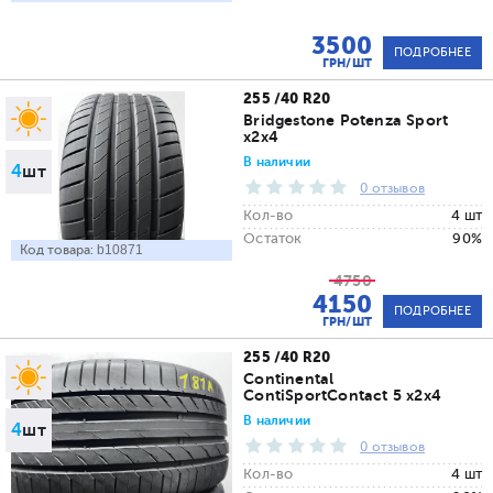
3500
ПОДРОБНЕЕ
ГРН/ШТ
255 /40 R20
Bridgestone Potenza Sport
x2x4
В наличии
4
шт
0 отзывов
Кол-во
4 шт
Остаток
90%
Код товара:
b10871
4750
4150
ПОДРОБНЕЕ
ГРН/ШТ
255 /40 R20
Continental
ContiSportContact 5 x2x4
В наличии
4
шт
0 отзывов
Кол-во
4 шт