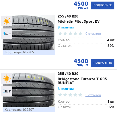
4500
ПОДРОБНЕЕ
ГРН/ШТ
255 /40 R20
Michelin Pilot Sport EV
В наличии
4
шт
0 отзывов
Кол-во
4 шт
Остаток
89%
Код товара:
b12265
4500
ПОДРОБНЕЕ
ГРН/ШТ
255 /40 R20
Bridgestone Turanza T 005
RUNFLAT
В наличии
1
шт
0 отзывов
Кол-во
1 шт
Остаток
92%
Код товара:
b12207