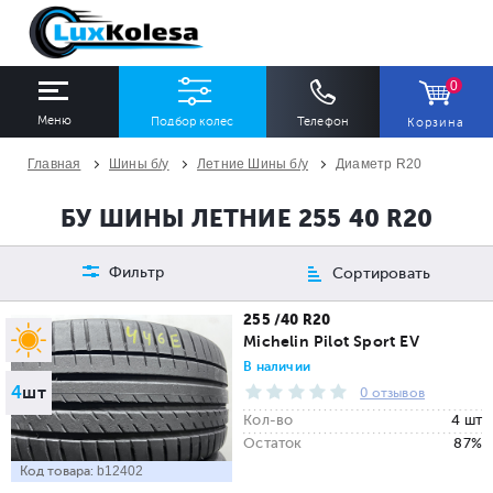
0
Меню
Подбор колес
Телефон
Корзина
Главная
Шины б/у
Летние Шины б/у
Диаметр R20
ШИНЫ
ДИСКИ
БУ ШИНЫ ЛЕТНИЕ 255 40 R20
Ширина
Профиль
Диаметр
Фильтр
Сортировать
Все
Все
Все
255 /40 R20
Michelin Pilot Sport EV
Сезон
Количество
В наличии
4
шт
Все
Все
0 отзывов
Кол-во
4 шт
Остаток
87%
Код товара:
b12402
ПОДОБРАТЬ