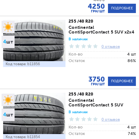
4250
ПОДРОБНЕЕ
ГРН/ШТ
255 /40 R20
Continental
ContiSportContact 5 SUV x2x4
В наличии
4
шт
0 отзывов
Кол-во
4 шт
Остаток
86%
Код товара:
b11856
3750
ПОДРОБНЕЕ
ГРН/ШТ
255 /40 R20
Continental
ContiSportContact 5 SUV
В наличии
4
шт
0 отзывов
Кол-во
4 шт
Остаток
74%
Код товара:
b11854