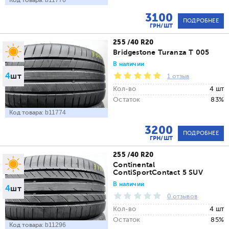
Код товара:
b11776
3100
ПОДРОБНЕЕ
ГРН/ШТ
255 /40 R20
Bridgestone Turanza T 005
В наличии
4
шт
1 отзыв
Кол-во
4 шт
Остаток
83%
Код товара:
b11774
3200
ПОДРОБНЕЕ
ГРН/ШТ
255 /40 R20
Continental
ContiSportContact 5 SUV
В наличии
4
шт
0 отзывов
Кол-во
4 шт
Остаток
85%
Код товара:
b11296