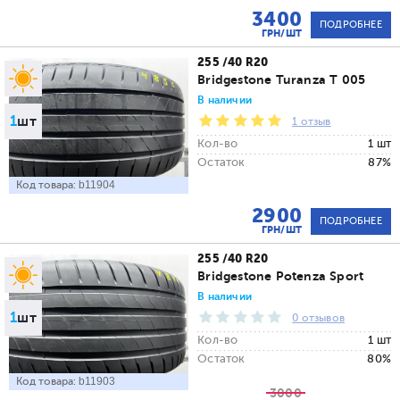
3400
ПОДРОБНЕЕ
ГРН/ШТ
255 /40 R20
Bridgestone Turanza T 005
В наличии
1
шт
1 отзыв
Кол-во
1 шт
Остаток
87%
Код товара:
b11904
2900
ПОДРОБНЕЕ
ГРН/ШТ
255 /40 R20
Bridgestone Potenza Sport
В наличии
1
шт
0 отзывов
Кол-во
1 шт
Остаток
80%
Код товара:
b11903
3000