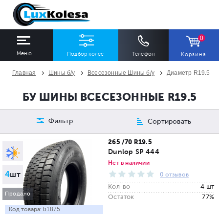
0
Меню
Подбор колес
Телефон
Корзина
Главная
Шины б/у
Всесезонные Шины б/у
Диаметр R19.5
ШИНЫ
ДИСКИ
БУ ШИНЫ ВСЕСЕЗОННЫЕ R19.5
Ширина
Профиль
Диаметр
Фильтр
Сортировать
Все
Все
Все
265 /70 R19.5
Dunlop SP 444
Сезон
Количество
Нет в наличии
4
шт
Все
Все
0 отзывов
Кол-во
4 шт
Продано
Остаток
77%
Код товара:
b1875
ПОДОБРАТЬ