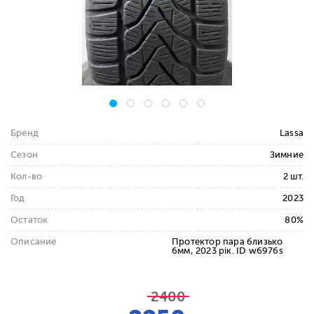
Бренд
Lassa
Сезон
Зимние
Кол-во
2 шт.
Год
2023
Остаток
80%
Описание
Протектор пара близько
6мм, 2023 рік. ID w6976s
2400