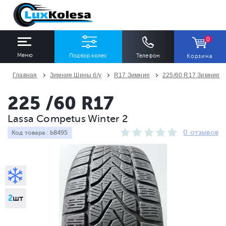
0
Меню
Подбор колес
Телефон
Корзина
Главная
Зимние Шины б/у
R17 Зимние
225/60 R17 Зимние
ШИНЫ
ДИСКИ
225 /60 R17
Lassa Competus Winter 2
Ширина
Профиль
Диаметр
0 отзывов
Код товара : b8495
Все
Все
Все
Сезон
Количество
Все
Все
2
шт
ПОДОБРАТЬ