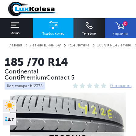
0
Меню
Подбор колес
Телефон
Корзина
Главная
Летние Шины б/у
R14 Летние
185/70 R14 Летние
ШИНЫ
ДИСКИ
185 /70 R14
Continental
Ширина
Профиль
Диаметр
ContiPremiumContact 5
Все
Все
Все
0 отзывов
Код товара : b12378
Сезон
Количество
Все
Все
2
шт
ПОДОБРАТЬ