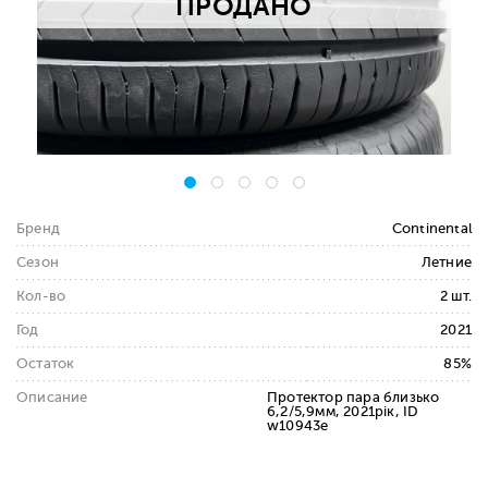
ПРОДАНО
Бренд
Continental
Сезон
Летние
Кол-во
2 шт.
Год
2021
Остаток
85%
Описание
Протектор пара близько
6,2/5,9мм, 2021рік, ID
w10943e