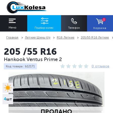
0
Меню
Подбор колес
Телефон
Корзина
Главная
Летние Шины б/у
R16 Летние
205/55 R16 Летние
ШИНЫ
ДИСКИ
205 /55 R16
Hankook Ventus Prime 2
Ширина
Профиль
Диаметр
0 отзывов
Код товара : b12171
Все
Все
Все
Сезон
Количество
Все
Все
4
шт
ПРОДАНО
ПОДОБРАТЬ