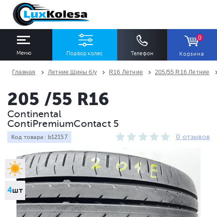
0
Меню
Подбор колес
Телефон
Корзина
Главная
Летние Шины б/у
R16 Летние
205/55 R16 Летние
ШИНЫ
ДИСКИ
205 /55 R16
Continental
Ширина
Профиль
Диаметр
ContiPremiumContact 5
Все
Все
Все
0 отзывов
Код товара : b12157
Сезон
Количество
Все
Все
4
шт
ПОДОБРАТЬ