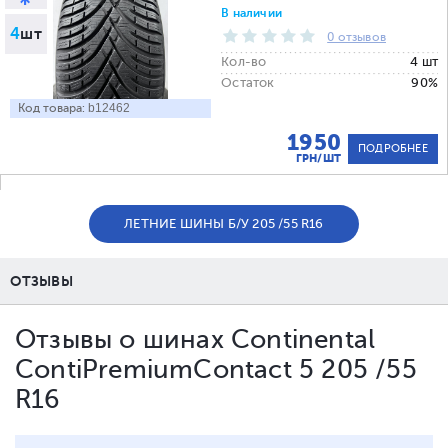
В наличии
4
шт
0 отзывов
Кол-во
4 шт
Остаток
90%
Код товара:
b12462
1950
ПОДРОБНЕЕ
ГРН/ШТ
ЛЕТНИЕ ШИНЫ Б/У 205 /55 R16
ОТЗЫВЫ
Отзывы о шинах Continental
ContiPremiumContact 5 205 /55
R16