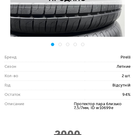
Бренд
Pirelli
Сезон
Летние
Кол-во
2 шт.
Год
Відсутній
Остаток
94%
Описание
Протектор пара близько
7,5/7мм, ID w10699e
2000