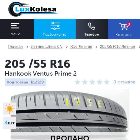
0
Меню
Подбор колес
Телефон
Корзина
Главная
Летние Шины б/у
R16 Летние
205/55 R16 Летние
ШИНЫ
ДИСКИ
205 /55 R16
Hankook Ventus Prime 2
Ширина
Профиль
Диаметр
0 отзывов
Код товара : b12129
Все
Все
Все
Сезон
Количество
Все
Все
4
шт
ПРОДАНО
ПОДОБРАТЬ