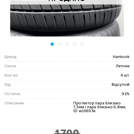
Бренд
Hankook
Сезон
Летние
Кол-во
4 шт.
Год
Відсутній
Остаток
92%
Описание
Протектор пара близько
7,3мм і пара близько 6,8мм,
ID w10693e
1700