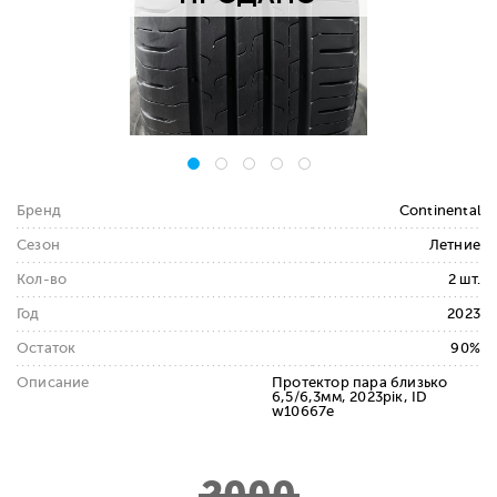
Бренд
Continental
Сезон
Летние
Кол-во
2 шт.
Год
2023
Остаток
90%
Описание
Протектор пара близько
6,5/6,3мм, 2023рік, ID
w10667e
2000