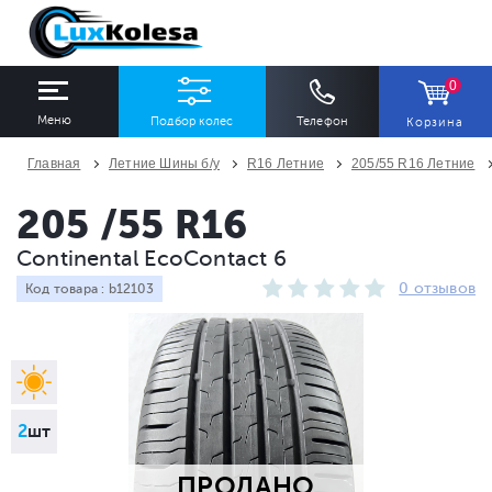
0
Меню
Подбор колес
Телефон
Корзина
Главная
Летние Шины б/у
R16 Летние
205/55 R16 Летние
ШИНЫ
ДИСКИ
205 /55 R16
Continental EcoContact 6
Ширина
Профиль
Диаметр
0 отзывов
Код товара : b12103
Все
Все
Все
Сезон
Количество
Все
Все
2
шт
ПРОДАНО
ПОДОБРАТЬ