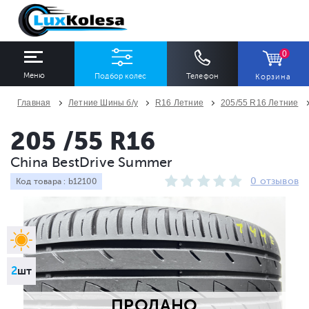
0
Меню
Подбор колес
Телефон
Корзина
Главная
Летние Шины б/у
R16 Летние
205/55 R16 Летние
ШИНЫ
ДИСКИ
205 /55 R16
China BestDrive Summer
Ширина
Профиль
Диаметр
0 отзывов
Код товара : b12100
Все
Все
Все
Сезон
Количество
Все
Все
2
шт
ПРОДАНО
ПОДОБРАТЬ