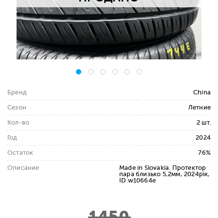
Бренд
China
Сезон
Летние
Кол-во
2 шт.
Год
2024
Остаток
76%
Описание
Made in Slovakia. Протектор
пара близько 5,2мм, 2024рік,
ID w10664e
1450