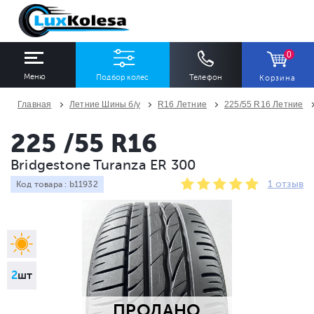
0
Меню
Подбор колес
Телефон
Корзина
Главная
Летние Шины б/у
R16 Летние
225/55 R16 Летние
ШИНЫ
ДИСКИ
225 /55 R16
Bridgestone Turanza ER 300
Ширина
Профиль
Диаметр
1 отзыв
Код товара : b11932
Все
Все
Все
Сезон
Количество
Все
Все
2
шт
ПРОДАНО
ПОДОБРАТЬ