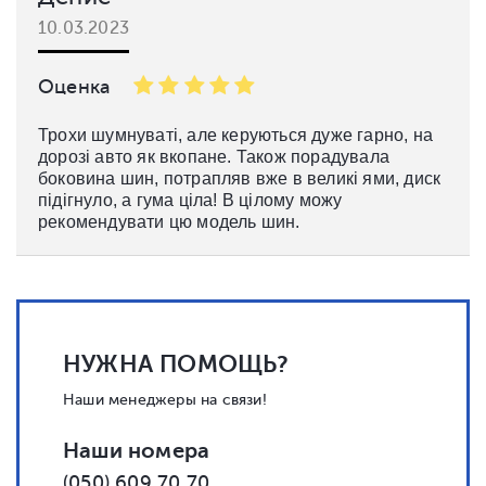
10.03.2023
Оценка
Трохи шумнуваті, але керуються дуже гарно, на
дорозі авто як вкопане. Також порадувала
боковина шин, потрапляв вже в великі ями, диск
підігнуло, а гума ціла! В цілому можу
рекомендувати цю модель шин.
НУЖНА ПОМОЩЬ?
Наши менеджеры на связи!
Наши номера
(050) 609 70 70