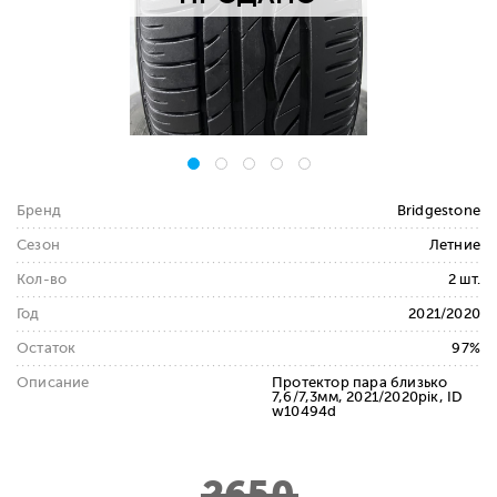
Бренд
Bridgestone
Сезон
Летние
Кол-во
2 шт.
Год
2021/2020
Остаток
97%
Описание
Протектор пара близько
7,6/7,3мм, 2021/2020рік, ID
w10494d
2650