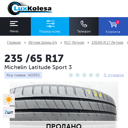
0
Меню
Подбор колес
Телефон
Корзина
Главная
Летние Шины б/у
R17 Летние
235/65 R17 Летние
ШИНЫ
ДИСКИ
235 /65 R17
Michelin Latitude Sport 3
Ширина
Профиль
Диаметр
0 отзывов
Код товара : b11931
Все
Все
Все
Сезон
Количество
Все
Все
2
шт
ПРОДАНО
ПОДОБРАТЬ