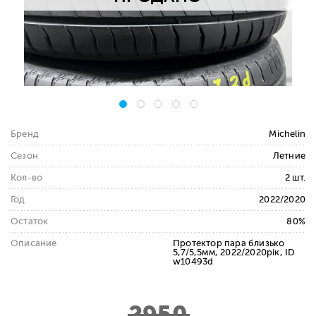
Бренд
Michelin
Сезон
Летние
Кол-во
2 шт.
Год
2022/2020
Остаток
80%
Описание
Протектор пара близько
5,7/5,5мм, 2022/2020рік, ID
w10493d
2950