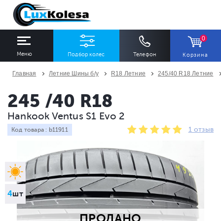
0
Меню
Подбор колес
Телефон
Корзина
Главная
Летние Шины б/у
R18 Летние
245/40 R18 Летние
ШИНЫ
ДИСКИ
245 /40 R18
Hankook Ventus S1 Evo 2
Ширина
Профиль
Диаметр
1 отзыв
Код товара : b11911
Все
Все
Все
Сезон
Количество
Все
Все
4
шт
ПРОДАНО
ПОДОБРАТЬ