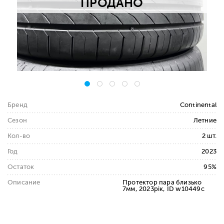
ПРОДАНО
Бренд
Continental
Сезон
Летние
Кол-во
2 шт.
Год
2023
Остаток
95%
Описание
Протектор пара близько
7мм, 2023рік, ID w10449c