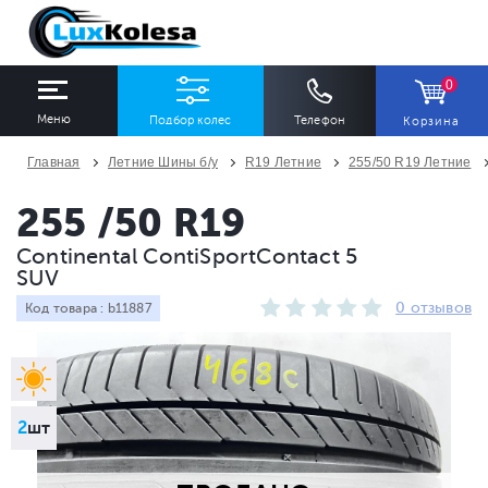
0
Меню
Подбор колес
Телефон
Корзина
Главная
Летние Шины б/у
R19 Летние
255/50 R19 Летние
ШИНЫ
ДИСКИ
255 /50 R19
Continental ContiSportContact 5
Ширина
Профиль
Диаметр
SUV
Все
Все
Все
0 отзывов
Код товара : b11887
Сезон
Количество
Все
Все
2
шт
ПОДОБРАТЬ