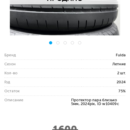
Бренд
Fulda
Сезон
Летние
Кол-во
2 шт.
Год
2024
Остаток
75%
Описание
Протектор пара близько
5мм, 2024рік, ID w10409c
1600