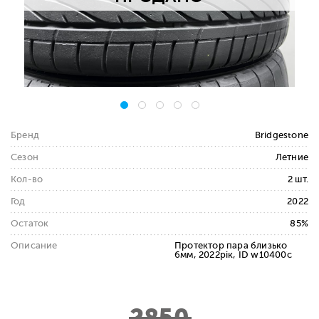
Бренд
Bridgestone
Сезон
Летние
Кол-во
2 шт.
Год
2022
Остаток
85%
Описание
Протектор пара близько
6мм, 2022рік, ID w10400c
2850