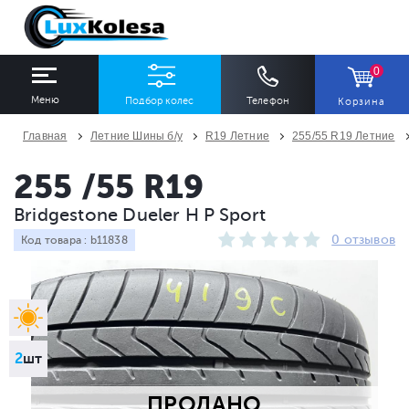
0
Меню
Подбор колес
Телефон
Корзина
Главная
Летние Шины б/у
R19 Летние
255/55 R19 Летние
ШИНЫ
ДИСКИ
255 /55 R19
Bridgestone Dueler H P Sport
Ширина
Профиль
Диаметр
0 отзывов
Код товара : b11838
Все
Все
Все
Сезон
Количество
Все
Все
2
шт
ПРОДАНО
ПОДОБРАТЬ