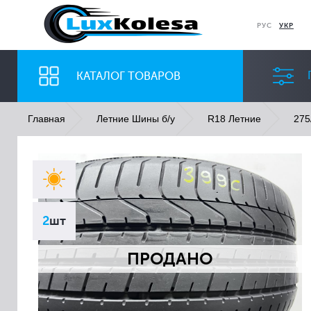
РУС
УКР
КАТАЛОГ ТОВАРОВ
Главная
Летние Шины б/у
R18 Летние
275
ШИНЫ
ДИСКИ
Ширина
Профиль
2
шт
Все
Все
ПРОДАНО