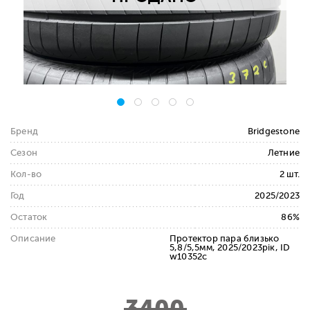
Бренд
Bridgestone
Сезон
Летние
Кол-во
2 шт.
Год
2025/2023
Остаток
86%
Описание
Протектор пара близько
5,8/5,5мм, 2025/2023рік, ID
w10352c
3400