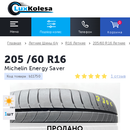
0
Меню
Подбор колес
Телефон
Корзина
Главная
Летние Шины б/у
R16 Летние
205/60 R16 Летние
ШИНЫ
ДИСКИ
205 /60 R16
Michelin Energy Saver
Ширина
Профиль
Диаметр
1 отзыв
Код товара : b11750
Все
Все
Все
Сезон
Количество
Все
Все
1
шт
ПРОДАНО
ПОДОБРАТЬ