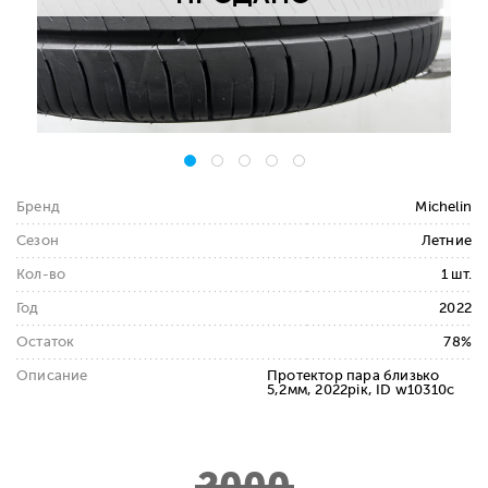
Бренд
Michelin
Сезон
Летние
Кол-во
1 шт.
Год
2022
Остаток
78%
Описание
Протектор пара близько
5,2мм, 2022рік, ID w10310c
2000