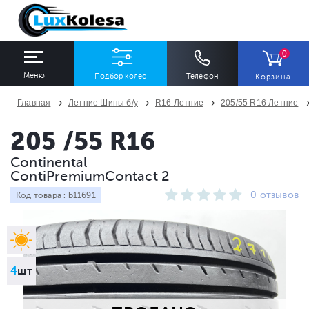
0
Меню
Подбор колес
Телефон
Корзина
Главная
Летние Шины б/у
R16 Летние
205/55 R16 Летние
ШИНЫ
ДИСКИ
205 /55 R16
Continental
Ширина
Профиль
Диаметр
ContiPremiumContact 2
Все
Все
Все
0 отзывов
Код товара : b11691
Сезон
Количество
Все
Все
4
шт
ПОДОБРАТЬ