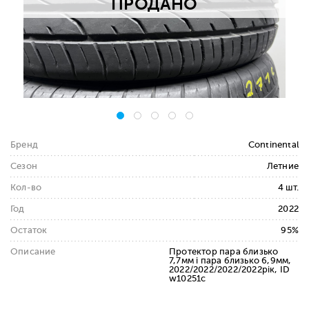
ПРОДАНО
Бренд
Continental
Сезон
Летние
Кол-во
4 шт.
Год
2022
Остаток
95%
Описание
Протектор пара близько
7,7мм і пара близько 6,9мм,
2022/2022/2022/2022рік, ID
w10251c