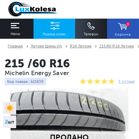
0
Меню
Подбор колес
Телефон
Корзина
Главная
Летние Шины б/у
R16 Летние
215/60 R16 Летние
ШИНЫ
ДИСКИ
215 /60 R16
Michelin Energy Saver
Ширина
Профиль
Диаметр
1 отзыв
Код товара : b11639
Все
Все
Все
Сезон
Количество
Все
Все
2
шт
ПРОДАНО
ПОДОБРАТЬ