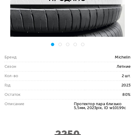
Бренд
Michelin
Сезон
Летние
Кол-во
2 шт.
Год
2023
Остаток
80%
Описание
Протектор пара близько
5,5мм, 2023рік, ID w10199c
2250