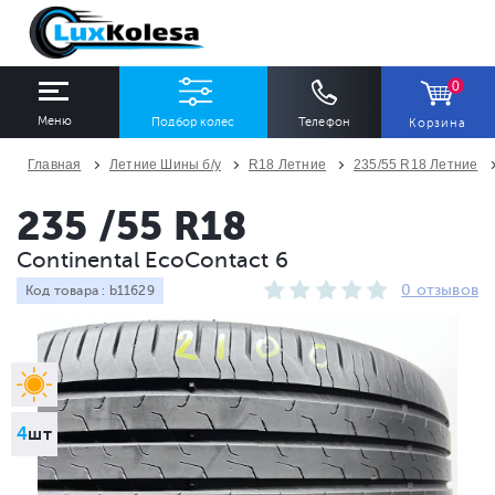
0
Меню
Подбор колес
Телефон
Корзина
Главная
Летние Шины б/у
R18 Летние
235/55 R18 Летние
ШИНЫ
ДИСКИ
235 /55 R18
Continental EcoContact 6
Ширина
Профиль
Диаметр
0 отзывов
Код товара : b11629
Все
Все
Все
Сезон
Количество
Все
Все
4
шт
ПОДОБРАТЬ