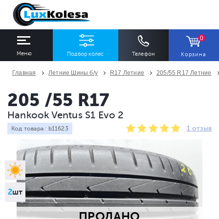
0
Меню
Подбор колес
Телефон
Корзина
Главная
Летние Шины б/у
R17 Летние
205/55 R17 Летние
ШИНЫ
ДИСКИ
205 /55 R17
Hankook Ventus S1 Evo 2
Ширина
Профиль
Диаметр
1 отзыв
Код товара : b11623
Все
Все
Все
Сезон
Количество
Все
Все
2
шт
ПРОДАНО
ПОДОБРАТЬ