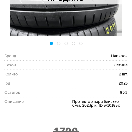
Бренд
Hankook
Сезон
Летние
Кол-во
2 шт.
Год
2023
Остаток
85%
Описание
Протектор пара близько
6мм, 2023рік, ID w10183c
1700