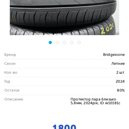
Бренд
Bridgestone
Сезон
Летние
Кол-во
2 шт.
Год
2024
Остаток
80%
Описание
Протектор пара близько
5,8мм, 2024рік, ID w10181c
1800