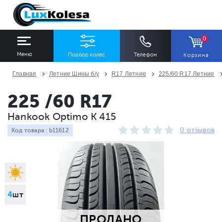
0
Меню
Подбор колес
Телефон
Корзина
Главная
Летние Шины б/у
R17 Летние
225/60 R17 Летние
ШИНЫ
ДИСКИ
225 /60 R17
Hankook Optimo K 415
Ширина
Профиль
Диаметр
0 отзывов
Код товара : b11612
Все
Все
Все
Сезон
Количество
Все
Все
4
шт
ПРОДАНО
ПОДОБРАТЬ