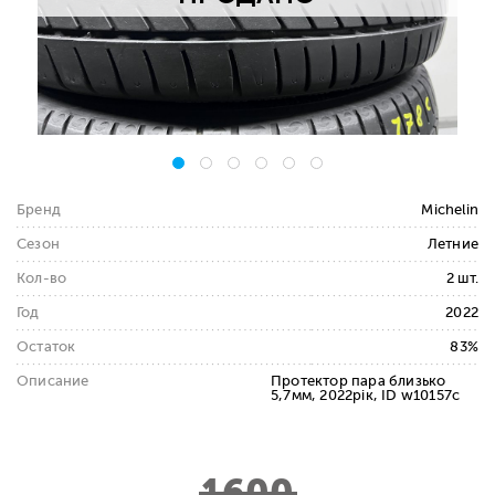
Бренд
Michelin
Сезон
Летние
Кол-во
2 шт.
Год
2022
Остаток
83%
Описание
Протектор пара близько
5,7мм, 2022рік, ID w10157c
1600