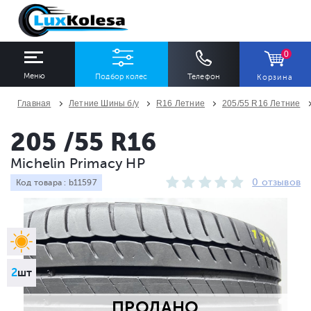
0
Меню
Подбор колес
Телефон
Корзина
Главная
Летние Шины б/у
R16 Летние
205/55 R16 Летние
ШИНЫ
ДИСКИ
205 /55 R16
Michelin Primacy HP
Ширина
Профиль
Диаметр
0 отзывов
Код товара : b11597
Все
Все
Все
Сезон
Количество
Все
Все
2
шт
ПРОДАНО
ПОДОБРАТЬ