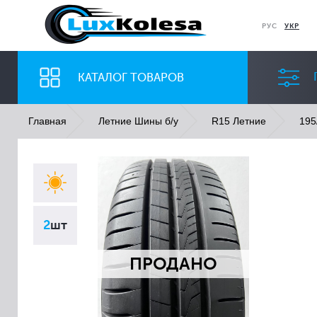
РУС
УКР
КАТАЛОГ ТОВАРОВ
Главная
Летние Шины б/у
R15 Летние
195
ШИНЫ
ДИСКИ
Ширина
Профиль
2
шт
Все
Все
ПРОДАНО