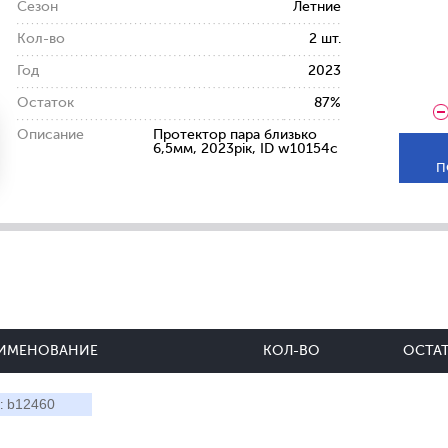
Сезон
Летние
Кол-во
2 шт.
Год
2023
Остаток
87%
Описание
Протектор пара близько
6,5мм, 2023рік, ID w10154c
П
ИМЕНОВАНИЕ
КОЛ-ВО
ОСТА
b12460
: