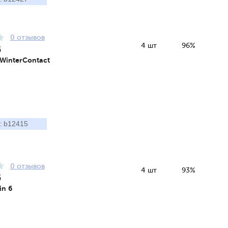
0 отзывов
4 шт
96%
5
 WinterContact
b12415
:
0 отзывов
4 шт
93%
5
in 6