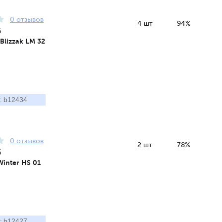
0 отзывов
4 шт
94%
5
Blizzak LM 32
b12434
:
0 отзывов
2 шт
78%
5
Winter HS 01
b12427
: