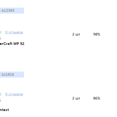
b12393
:
0 отзывов
2 шт
98%
5
erCraft WP 52
b11816
:
0 отзывов
2 шт
86%
5
ntact