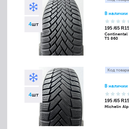
В наличии
4
шт
195 /65 R1
Continental
TS 860
Код товара
В наличии
4
шт
195 /65 R1
Michelin Alp