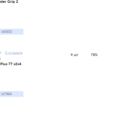
ster Grip 2
b8302
:
0 отзывов
4 шт
78%
5
Plus 77 x2x4
b7984
: