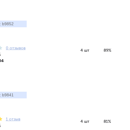
b9852
:
0 отзывов
4 шт
89%
5
D4
b9841
:
1 отзыв
4 шт
81%
5