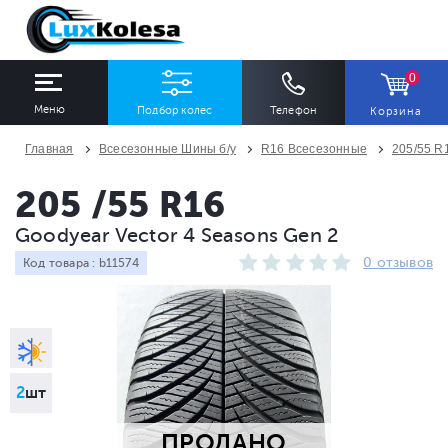
0
Меню
Подбор колес
Телефон
Корзина
Главная
Всесезонные Шины б/у
R16 Всесезонные
205/55 R
ШИНЫ
ДИСКИ
205 /55 R16
Goodyear Vector 4 Seasons Gen 2
Ширина
Профиль
Диаметр
0 отзывов
Код товара : b11574
Все
Все
Все
Сезон
Количество
Все
Все
2
шт
ПРОДАНО
ПОДОБРАТЬ