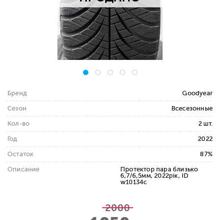
Бренд
Goodyear
Сезон
Всесезонные
Кол-во
2 шт.
Год
2022
Остаток
87%
Описание
Протектор пара близько
6,7/6,5мм, 2022рік, ID
w10134c
2000