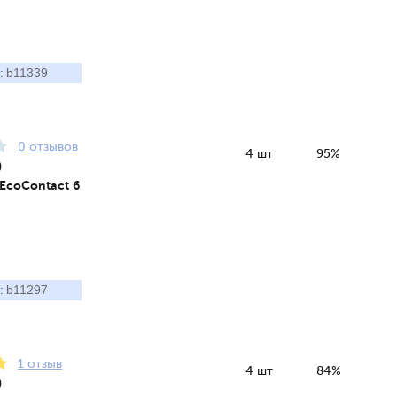
b11339
:
0 отзывов
4 шт
95%
9
 EcoContact 6
b11297
:
1 отзыв
4 шт
84%
9