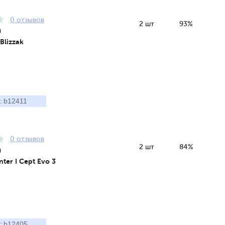
0 отзывов
2 шт
93%
9
Blizzak
b12411
:
0 отзывов
2 шт
84%
9
ter I Cept Evo 3
b12405
: