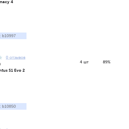
imacy 4
b10997
:
0 отзывов
4 шт
89%
9
tus S1 Evo 2
b10850
: