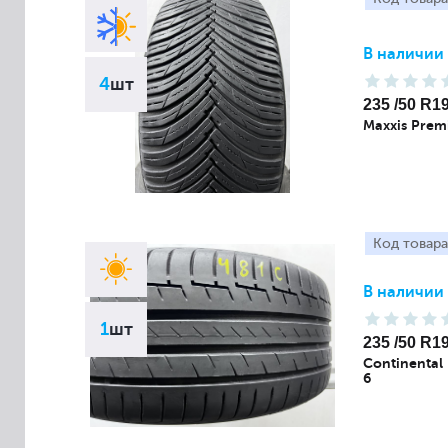
В наличии
4
шт
235 /50 R1
Maxxis Prem
Код товара
В наличии
1
шт
235 /50 R1
Continental
6