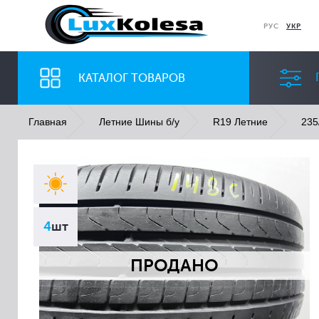
РУС
УКР
КАТАЛОГ ТОВАРОВ
Главная
Летние Шины б/у
R19 Летние
235
ШИНЫ
ДИСКИ
Ширина
Профиль
4
шт
Все
Все
ПРОДАНО