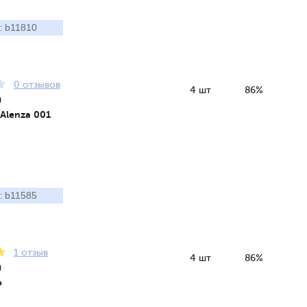
b11810
:
0 отзывов
4 шт
86%
9
 Alenza 001
b11585
:
1 отзыв
4 шт
86%
9
o