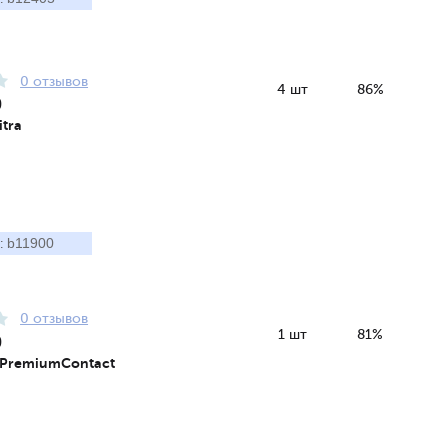
0 отзывов
4 шт
86%
9
itra
b11900
:
0 отзывов
1 шт
81%
9
 PremiumContact