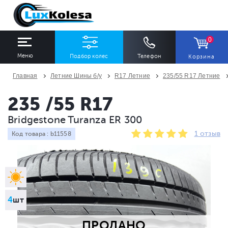
0
Меню
Подбор колес
Телефон
Корзина
Главная
Летние Шины б/у
R17 Летние
235/55 R17 Летние
ШИНЫ
ДИСКИ
235 /55 R17
Bridgestone Turanza ER 300
Ширина
Профиль
Диаметр
1 отзыв
Код товара : b11558
Все
Все
Все
Сезон
Количество
Все
Все
4
шт
ПРОДАНО
ПОДОБРАТЬ