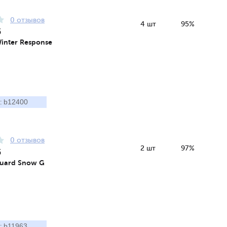
0 отзывов
4 шт
95%
5
inter Response
b12400
:
0 отзывов
2 шт
97%
5
uard Snow G
b11963
: