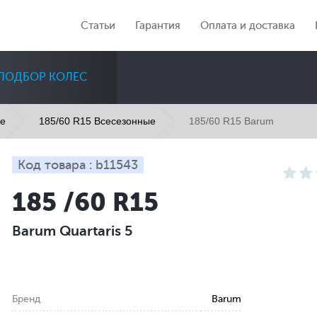
Статьи
Гарантия
Оплата и доставка
ПОДБОР КОЛЕС
185/60 R15 Barum
ые
185/60 R15 Всесезонные
Код товара : b11543
185 /60 R15
Диаметр
Сезон
Количество
Barum Quartaris 5
Все
Все
Все
Бренд
Barum