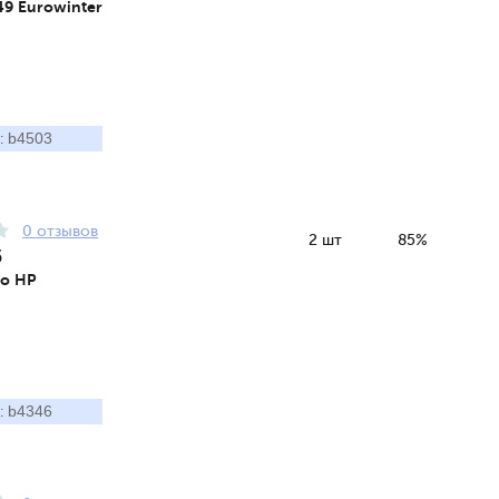
49 Eurowinter
b4503
:
0 отзывов
2 шт
85%
5
to HP
b4346
: