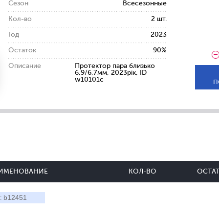
Сезон
Всесезонные
Кол-во
2 шт.
Год
2023
Остаток
90%
Описание
Протектор пара близько
6,9/6,7мм, 2023рік, ID
w10101c
П
ИМЕНОВАНИЕ
КОЛ-ВО
ОСТА
b12451
: