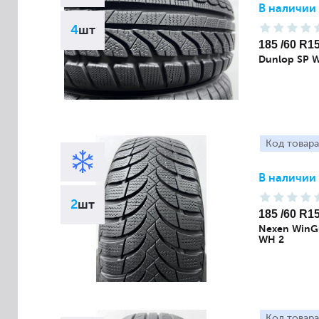
В наличии
4
шт
185 /60 R1
Dunlop SP W
Код товара
В наличии
2
шт
185 /60 R1
Nexen WinG
WH 2
Код товара