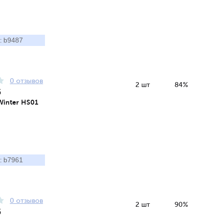
b9487
:
0 отзывов
2 шт
84%
5
Winter HS01
b7961
:
0 отзывов
2 шт
90%
5