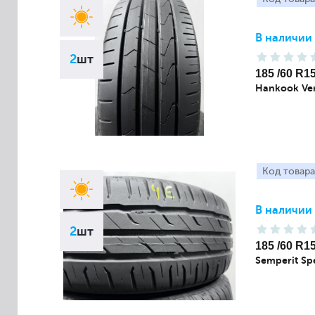
В наличии
2
шт
185 /60 R1
Hankook Ven
Код товара
В наличии
2
шт
185 /60 R1
Semperit Spe