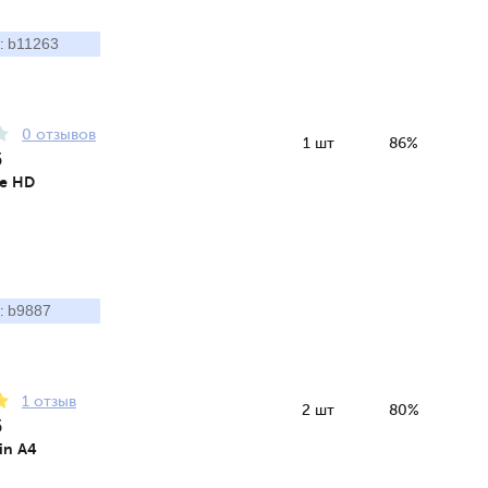
b11263
:
0 отзывов
1 шт
86%
5
ue HD
b9887
:
1 отзыв
2 шт
80%
5
in A4