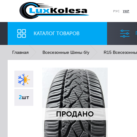
РУС
УКР
КАТАЛОГ ТОВАРОВ
Главная
Всесезонные Шины б/у
R15 Всесезонн
ШИНЫ
ДИСКИ
Ширина
Профиль
2
шт
Все
Все
ПРОДАНО