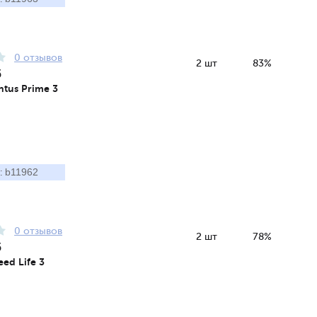
0 отзывов
2 шт
83%
5
tus Prime 3
b11962
:
0 отзывов
2 шт
78%
5
ed Life 3