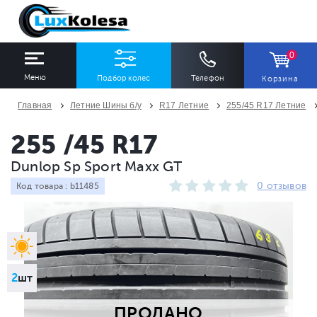
0
Меню
Подбор колес
Телефон
Корзина
Главная
Летние Шины б/у
R17 Летние
255/45 R17 Летние
ШИНЫ
ДИСКИ
255 /45 R17
Dunlop Sp Sport Maxx GT
Ширина
Профиль
Диаметр
0 отзывов
Код товара : b11485
Все
Все
Все
Сезон
Количество
Все
Все
2
шт
ПРОДАНО
ПОДОБРАТЬ