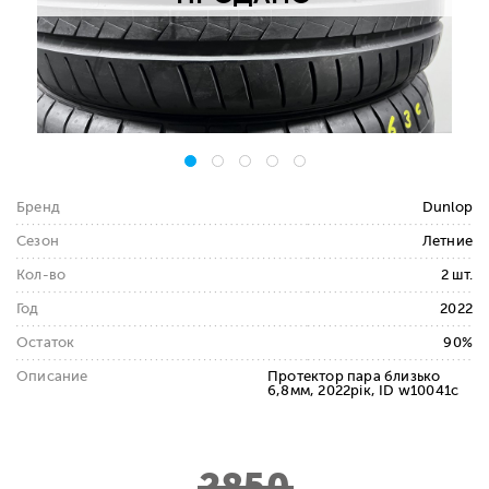
Бренд
Dunlop
Сезон
Летние
Кол-во
2 шт.
Год
2022
Остаток
90%
Описание
Протектор пара близько
6,8мм, 2022рік, ID w10041c
2850