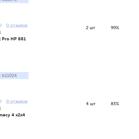
0 отзывов
2 шт
99%
8
t Pro HP 881
b11024
:
0 отзывов
4 шт
83%
8
imacy 4 x2x4