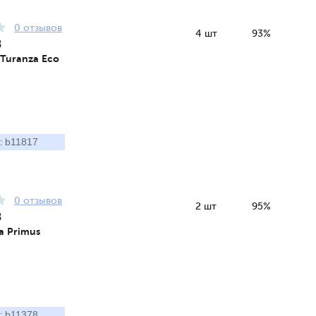
0 отзывов
4 шт
93%
8
 Turanza Eco
b11817
:
0 отзывов
2 шт
95%
8
a Primus
b11378
: