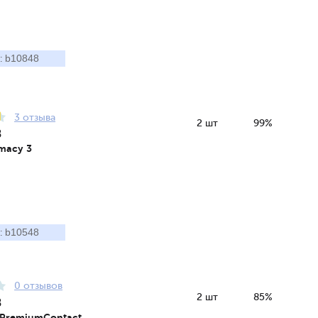
b10848
:
3 отзыва
2 шт
99%
8
imacy 3
b10548
:
0 отзывов
2 шт
85%
8
 PremiumContact