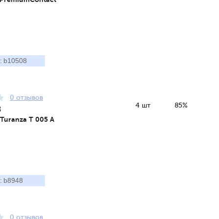
b10508
:
0 отзывов
4 шт
85%
8
 Turanza T 005 A
b8948
:
0 отзывов