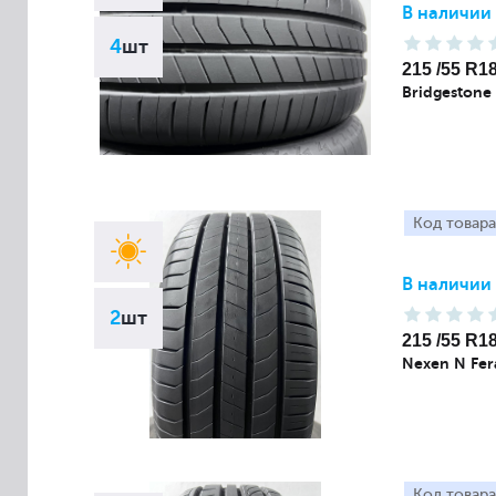
В наличии
4
шт
215 /55 R1
Bridgestone
Код товара
В наличии
2
шт
215 /55 R1
Nexen N Fer
Код товара