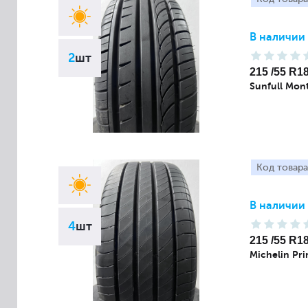
В наличии
2
шт
215 /55 R1
Sunfull Mon
Код товара
В наличии
4
шт
215 /55 R1
Michelin Pr