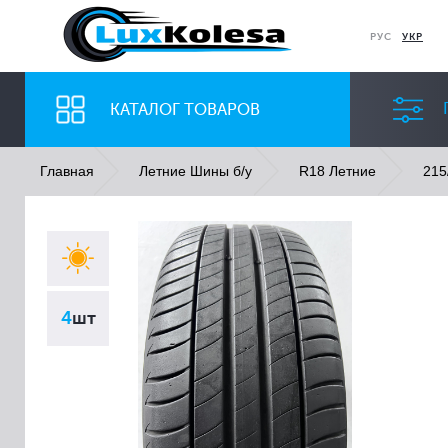
РУС
УКР
КАТАЛОГ ТОВАРОВ
Главная
Летние Шины б/у
R18 Летние
215
ШИНЫ
ДИСКИ
Ширина
Профиль
4
шт
Все
Все