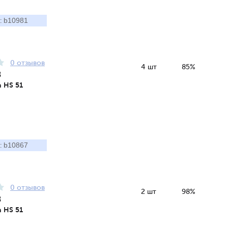
b10981
:
0 отзывов
4 шт
85%
8
 HS 51
b10867
:
0 отзывов
2 шт
98%
8
 HS 51