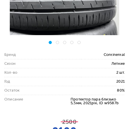
Бренд
Continental
Сезон
Летние
Кол-во
2 шт.
Год
2021
Остаток
80%
Описание
Протектор пара близько
5,5мм, 2021рік, ID w9587b
2500