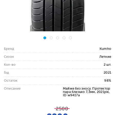
Бренд
Kumho
Сезон
Летние
Кол-во
2 шт.
Год
2021
Остаток
98%
Описание
Майже без зносу. Протектор
пара близько 7,3мм, 2021рік,
ID w9417a
2500