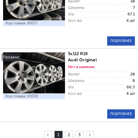
Вылет
38
Ширина
7
dia
67.1
Кол-во
4 шт
Код товара:
d0057
ПОДРОБНЕЕ
5x112 R18
Продано
Audi Original
Нет в наличии
Вылет
28
Ширина
8
dia
66.5
Кол-во
4 шт
Код товара:
d0058
ПОДРОБНЕЕ
‹
1
2
3
›