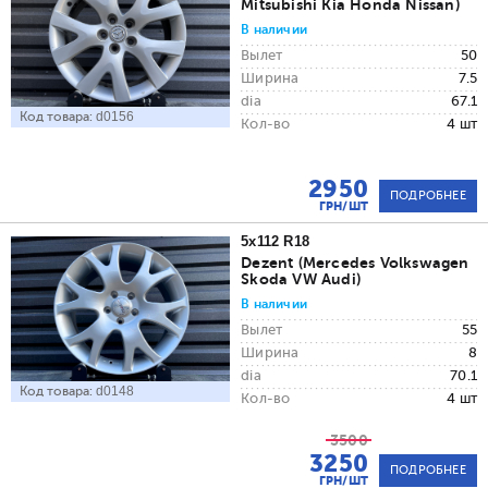
Mitsubishi Kia Honda Nissan)
В наличии
Вылет
50
Ширина
7.5
dia
67.1
Код товара:
d0156
Кол-во
4 шт
2950
ПОДРОБНЕЕ
ГРН/ШТ
5x112 R18
Dezent (Mercedes Volkswagen
Skoda VW Audi)
В наличии
Вылет
55
Ширина
8
dia
70.1
Код товара:
d0148
Кол-во
4 шт
3500
3250
ПОДРОБНЕЕ
ГРН/ШТ