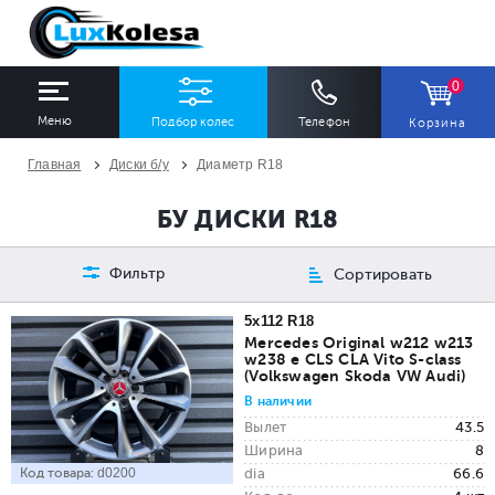
0
Меню
Подбор колес
Телефон
Корзина
Главная
Диски б/у
Диаметр R18
ШИНЫ
ДИСКИ
БУ ДИСКИ R18
Ширина
Профиль
Диаметр
Фильтр
Сортировать
Все
Все
Все
5x112 R18
Mercedes Original w212 w213
w238 e CLS CLA Vito S-class
Сезон
Количество
(Volkswagen Skoda VW Audi)
Все
Все
В наличии
Вылет
43.5
Ширина
8
Код товара:
d0200
dia
66.6
ПОДОБРАТЬ