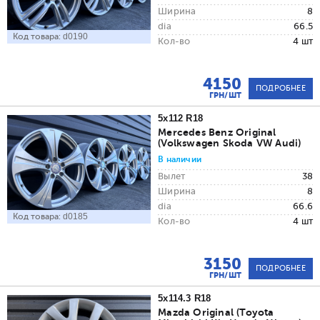
Ширина
8
dia
66.5
Код товара:
d0190
Кол-во
4 шт
4150
ПОДРОБНЕЕ
ГРН/ШТ
5x112 R18
Mercedes Benz Original
(Volkswagen Skoda VW Audi)
В наличии
Вылет
38
Ширина
8
dia
66.6
Код товара:
d0185
Кол-во
4 шт
3150
ПОДРОБНЕЕ
ГРН/ШТ
5x114.3 R18
Mazda Original (Toyota