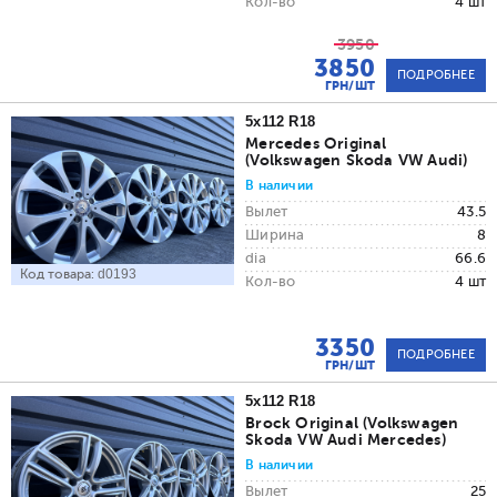
Кол-во
4 шт
3950
3850
ПОДРОБНЕЕ
ГРН/ШТ
5x112 R18
Mercedes Original
(Volkswagen Skoda VW Audi)
В наличии
Вылет
43.5
Ширина
8
dia
66.6
Код товара:
d0193
Кол-во
4 шт
3350
ПОДРОБНЕЕ
ГРН/ШТ
5x112 R18
Brock Original (Volkswagen
Skoda VW Audi Mercedes)
В наличии
Вылет
25