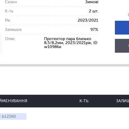
Сезон
Зимові
К-ть
2 шт.
Рік
2023/2021
Залишок
97%
Опис
Протектор пара близько
8,5/8,2мм, 2023/2021рік, ID
w10986e
ЙМЕНУВАННЯ
К-ТЬ
ЗАЛИ
b12260
: