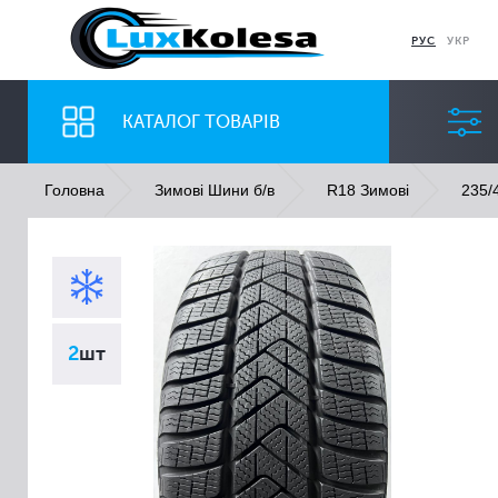
РУС
УКР
КАТАЛОГ ТОВАРІВ
Головна
Зимові Шини б/в
R18 Зимові
235/
ШИНИ
ДИСКИ
Ширина
Профіль
2
шт
Всі
Всі