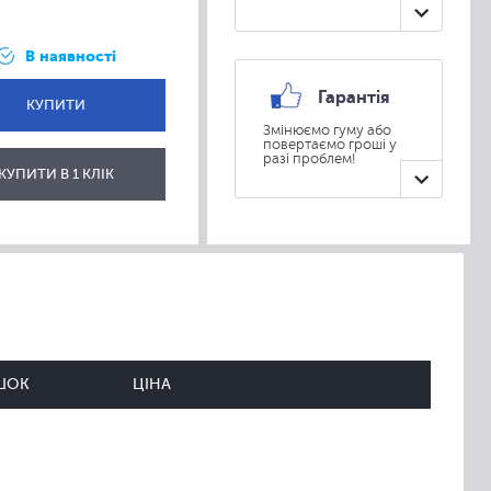
В наявності
Гарантія
КУПИТИ
Змінюємо гуму або
повертаємо гроші у
разі проблем!
ВІДПРАВИТИ
КУПИТИ В 1 КЛІК
ШОК
ЦІНА