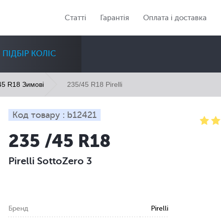
Статті
Гарантія
Оплата і доставка
ПІДБІР КОЛІС
235/45 R18 Pirelli
45 R18 Зимові
Код товару : b12421
235 /45 R18
Діаметр
Сезон
Кількість
Pirelli SottoZero 3
Всі
Всі
Всі
Бренд
Pirelli