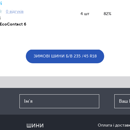
і
0 відгуків
4 шт
82%
8
 EcoContact 6
ЗИМОВІ ШИНИ Б/В 235 /45 R18
ШИНИ
Оплата і достав