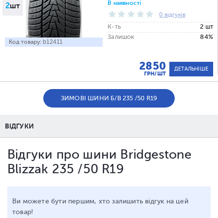
В наявності
2
шт
0 відгуків
К-ть
2 шт
Залишок
84%
Код товару:
b12411
2850
ДЕТАЛЬНІШЕ
ГРН/ШТ
ЗИМОВІ ШИНИ Б/В 235 /50 R19
ВІДГУКИ
Відгуки про шини Bridgestone
Blizzak 235 /50 R19
Ви можете бути першим, хто залишить відгук на цей
товар!