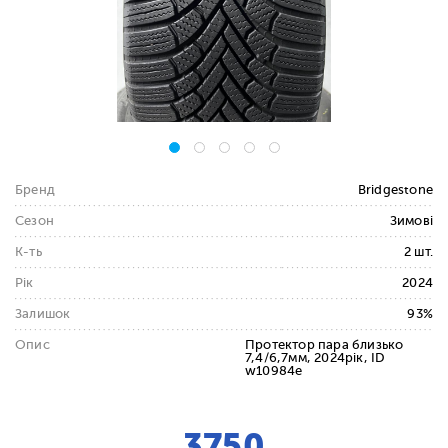
Бренд
Bridgestone
Сезон
Зимові
К-ть
2 шт.
Рік
2024
Залишок
93%
Опис
Протектор пара близько
7,4/6,7мм, 2024рік, ID
w10984e
3750