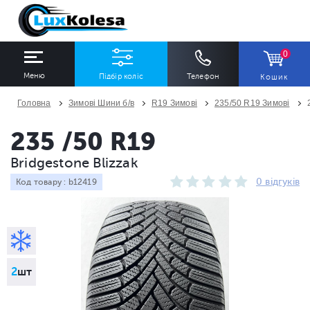
0
Меню
Підбір коліс
Телефон
Кошик
Головна
Зимові Шини б/в
R19 Зимові
235/50 R19 Зимові
ШИНИ
ДИСКИ
235 /50 R19
Bridgestone Blizzak
Ширина
Профіль
Діаметр
0 відгуків
Код товару : b12419
Всі
Всі
Всі
Сезон
Кількість
Всі
Всі
2
шт
ПІДІБРАТИ