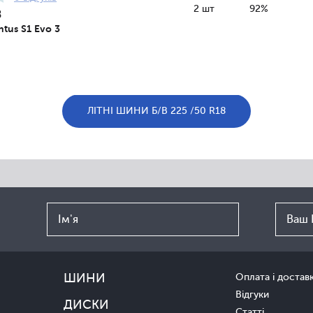
2 шт
92%
8
tus S1 Evo 3
ЛІТНІ ШИНИ Б/В 225 /50 R18
ШИНИ
Оплата і достав
Відгуки
ДИСКИ
Статті