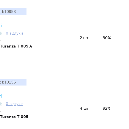
b10993
:
і
0 відгуків
2 шт
90%
8
 Turanza T 005 A
b10135
:
і
0 відгуків
4 шт
92%
8
 Turanza T 005