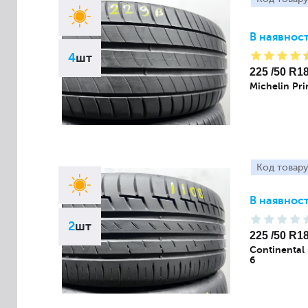
В наявност
4
шт
225 /50 R1
Michelin Pr
Код товару
В наявност
2
шт
225 /50 R1
Continental
6