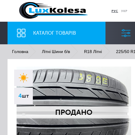
РУС
УКР
КАТАЛОГ ТОВАРІВ
Головна
Літні Шини б/в
R18 Літні
225/50 R1
ШИНИ
ДИСКИ
Ширина
Профіль
4
шт
Всі
Всі
ПРОДАНО