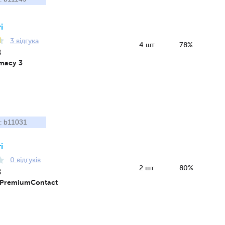
і
3 відгука
4 шт
78%
8
imacy 3
b11031
:
і
0 відгуків
2 шт
80%
8
 PremiumContact