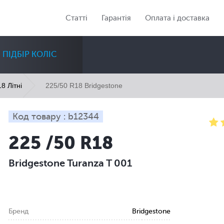
Статті
Гарантія
Оплата і доставка
ПІДБІР КОЛІС
225/50 R18 Bridgestone
8 Літні
Код товару : b12344
225 /50 R18
Діаметр
Сезон
Кількість
Bridgestone Turanza T 001
Всі
Всі
Всі
Бренд
Bridgestone