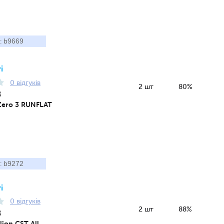
b9669
:
і
0 відгуків
2 шт
80%
8
oZero 3 RUNFLAT
b9272
:
і
0 відгуків
2 шт
88%
8
lion CST All