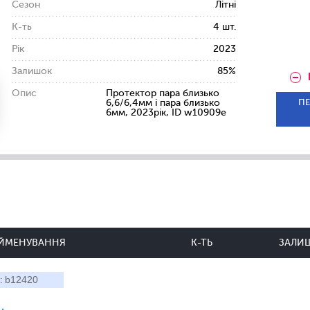
Сезон
Літні
К-ть
4 шт.
Рік
2023
Залишок
85%
Опис
Протектор пара близько
ПЕ
6,6/6,4мм і пара близько
6мм, 2023рік, ID w10909e
ЙМЕНУВАННЯ
К-ТЬ
ЗАЛИ
b12420
: