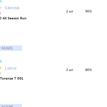
і
0 відгуків
2 шт
90%
8
 All Season Run
b11621
:
і
1 відгук
2 шт
80%
8
 Turanza T 001
b11149
: