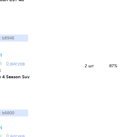
b8946
:
і
0 відгуків
2 шт
87%
8
 4 Season Suv
b6800
:
і
0 відгуків