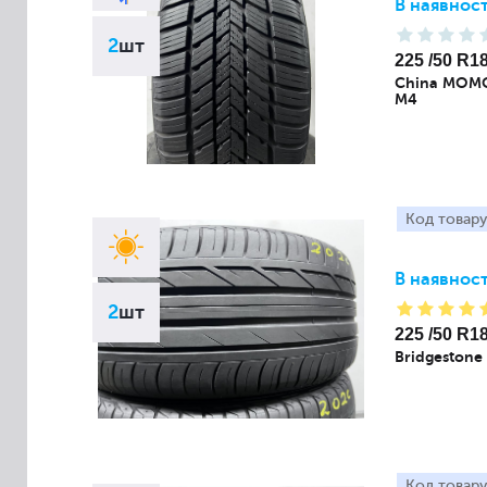
В наявност
2
шт
225 /50 R1
China MOMO
M4
Код товару
В наявност
2
шт
225 /50 R1
Bridgestone
Код товару