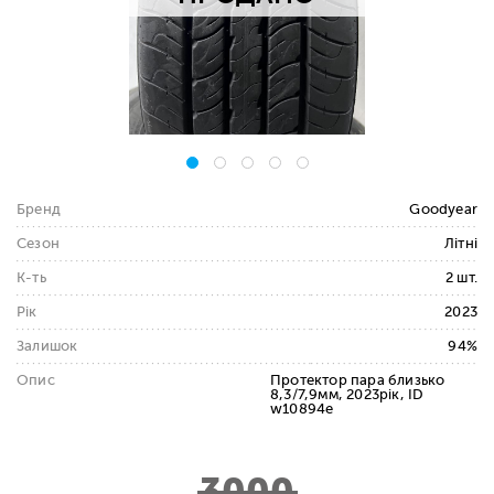
Бренд
Goodyear
Сезон
Літні
К-ть
2 шт.
Рік
2023
Залишок
94%
Опис
Протектор пара близько
8,3/7,9мм, 2023рік, ID
w10894e
3000