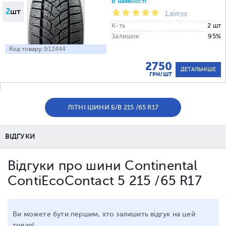
В наявності
2
шт
1 відгук
К-ть
2 шт
Залишок
95%
Код товару:
b12444
2750
ДЕТАЛЬНІШЕ
ГРН/ШТ
ЛІТНІ ШИНИ Б/В 215 /65 R17
ВІДГУКИ
Відгуки про шини Continental
ContiEcoContact 5 215 /65 R17
Ви можете бути першим, хто залишить відгук на цей
товар!