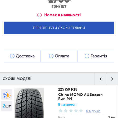
грн/шт
Немає в наявності
ПЕРЕГЛЯНУТИ СХОЖІ ТОВАРИ
Доставка
Оплата
Гарантія
СХОЖІ МОДЕЛІ
225 /50 R18
China MOMO All Season
Run M4
В наявності
2
шт
0 відгуків
К-ть
2 шт