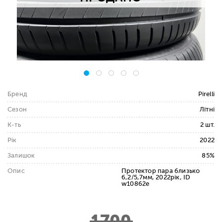
Бренд
Pirelli
Сезон
Літні
К-ть
2 шт.
Рік
2022
Залишок
85%
Опис
Протектор пара близько
6,2/5,7мм, 2022рік, ID
w10862e
1700