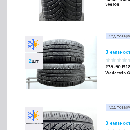
Season
Код товару
В наявност
2
шт
235 /50 R1
Vredestein 
Код товару
В наявност