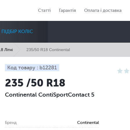
Статті
Гарантія
Оплата і доставка
ПІДБІР КОЛІС
235/50 R18 Continental
8 Літні
Код товару : b12281
235 /50 R18
Діаметр
Сезон
Кількість
Continental ContiSportContact 5
Всі
Всі
Всі
Бренд
Continental