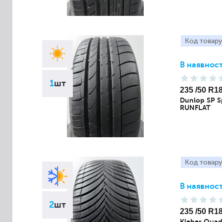
Код товару
В наявност
1
шт
235 /50 R1
Dunlop SP S
RUNFLAT
Код товару
В наявност
2
шт
235 /50 R1
Kleber Quad