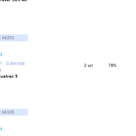
b6201
:
і
0 відгуків
2 шт
78%
8
Quatrac 5
b6105
:
і