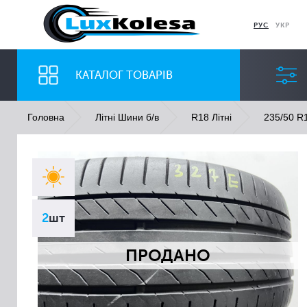
РУС
УКР
КАТАЛОГ ТОВАРІВ
Головна
Літні Шини б/в
R18 Літні
235/50 R1
ШИНИ
ДИСКИ
Ширина
Профіль
2
шт
Всі
Всі
ПРОДАНО