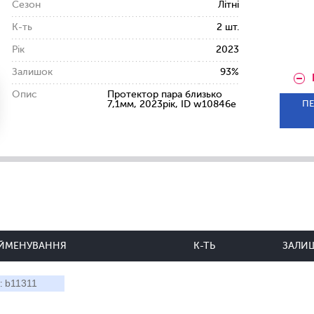
Сезон
Літні
К-ть
2 шт.
Рік
2023
Залишок
93%
Опис
Протектор пара близько
ПЕ
7,1мм, 2023рік, ID w10846e
ЙМЕНУВАННЯ
К-ТЬ
ЗАЛИ
b11311
: