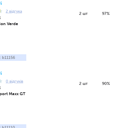
і
2 відгука
2 шт
97%
8
pion Verde
b11156
:
і
0 відгуків
2 шт
90%
8
port Maxx GT
b11110
: