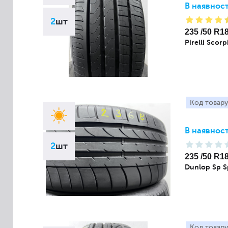
В наявност
2
шт
235 /50 R1
Pirelli Scor
Код товару
В наявност
2
шт
235 /50 R1
Dunlop Sp S
Код товару