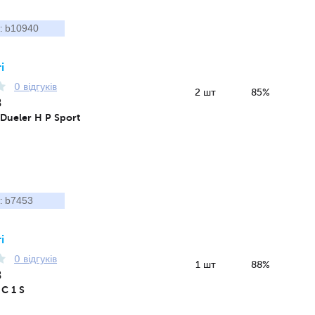
b10940
:
і
0 відгуків
2 шт
85%
8
 Dueler H P Sport
b7453
:
і
0 відгуків
1 шт
88%
8
C 1 S