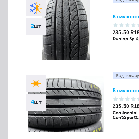
В наявност
2
шт
235 /50 R1
Dunlop Sp S
Код товару
В наявност
4
шт
235 /50 R1
Continental
ContiSportC