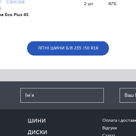
0 відгуків
2 шт
87%
8
na Eco Plus 4S
ЛІТНІ ШИНИ Б/В 235 /50 R18
ШИНИ
Оплата і достав
Відгуки
ДИСКИ
Статті