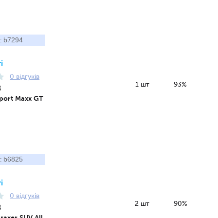
b7294
:
і
0 відгуків
1 шт
93%
8
port Maxx GT
b6825
:
і
0 відгуків
2 шт
90%
8
raxer SUV All