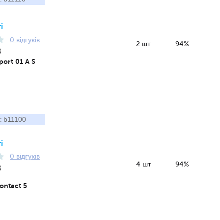
і
0 відгуків
2 шт
94%
8
port 01 A S
b11100
:
і
0 відгуків
4 шт
94%
8
ontact 5