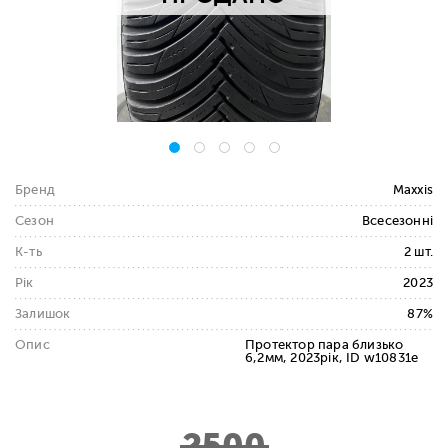
Бренд
Maxxis
Сезон
Всесезонні
К-ть
2 шт.
Рік
2023
Залишок
87%
Опис
Протектор пара близько
6,2мм, 2023рік, ID w10831e
2500