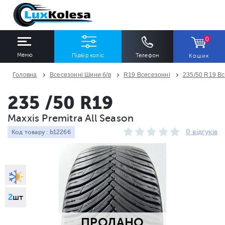
0
Меню
Підбір коліс
Телефон
Кошик
Головна
Всесезонні Шини б/в
R19 Всесезонні
235/50 R19 Вс
ШИНИ
ДИСКИ
235 /50 R19
Maxxis Premitra All Season
Ширина
Профіль
Діаметр
0 відгуків
Код товару : b12266
Всі
Всі
Всі
Сезон
Кількість
Всі
Всі
2
шт
ПРОДАНО
ПІДІБРАТИ