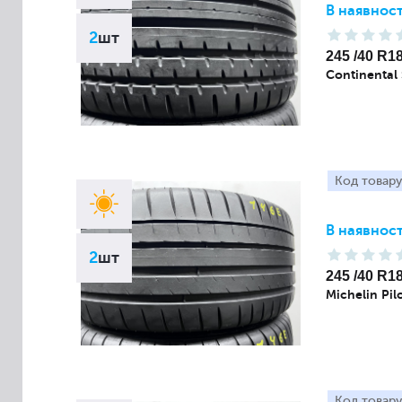
В наявност
2
шт
245 /40 R1
Continental
Код товару
В наявност
2
шт
245 /40 R1
Michelin Pil
Код товару