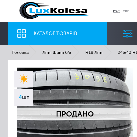
РУС
УКР
КАТАЛОГ ТОВАРІВ
Головна
Літні Шини б/в
R18 Літні
245/40 R1
ШИНИ
ДИСКИ
Ширина
Профіль
4
шт
Всі
Всі
ПРОДАНО