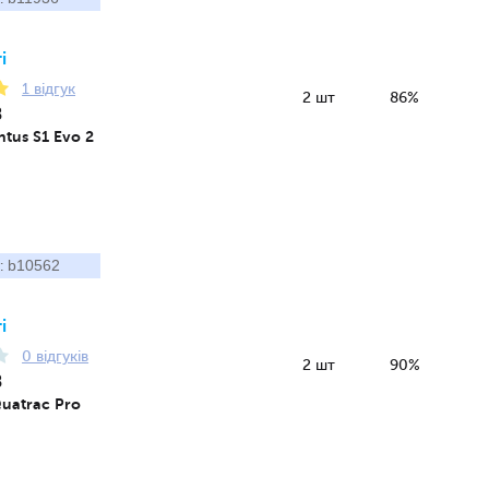
і
1 відгук
2 шт
86%
8
tus S1 Evo 2
b10562
:
і
0 відгуків
2 шт
90%
8
Quatrac Pro