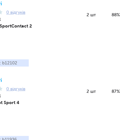
і
0 відгуків
2 шт
88%
8
 SportContact 2
b12102
:
і
0 відгуків
2 шт
87%
8
ot Sport 4
b11936
: