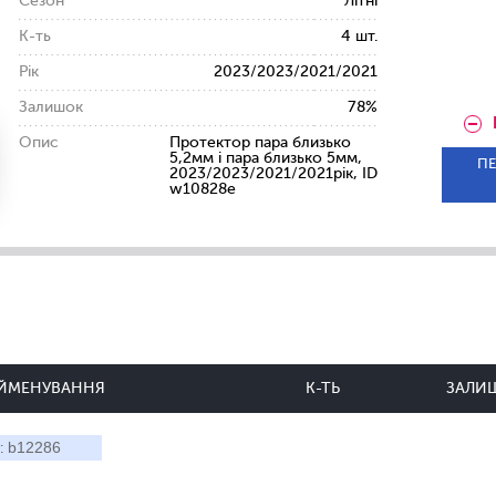
Сезон
Літні
К-ть
4 шт.
Рік
2023/2023/2021/2021
Залишок
78%
Опис
Протектор пара близько
5,2мм і пара близько 5мм,
ПЕ
2023/2023/2021/2021рік, ID
w10828e
ЙМЕНУВАННЯ
К-ТЬ
ЗАЛИ
b12286
: