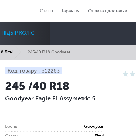
Статті
Гарантія
Оплата і доставка
ПІДБІР КОЛІС
245/40 R18 Goodyear
8 Літні
Код товару : b12263
245 /40 R18
Діаметр
Сезон
Кількість
Goodyear Eagle F1 Assymetric 5
Всі
Всі
Всі
Бренд
Goodyear