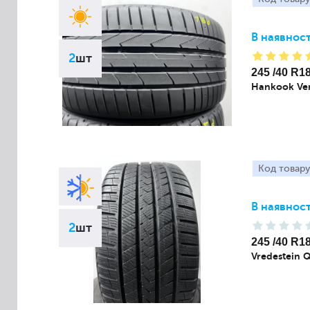
В наявност
2
шт
245 /40 R1
Hankook Ven
Код товару
В наявност
2
шт
245 /40 R1
Vredestein 