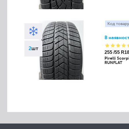
Код товару
В наявност
2
шт
255 /55 R1
Pirelli Scor
RUNFLAT