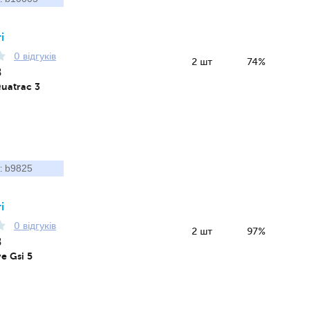
і
0 відгуків
2 шт
74%
8
Quatrac 3
b9825
:
і
0 відгуків
2 шт
97%
8
e Gsi 5