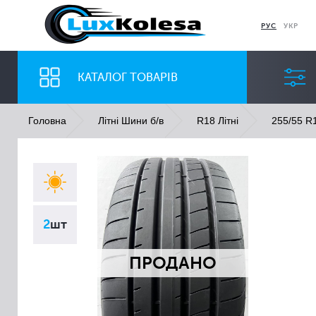
РУС
УКР
КАТАЛОГ ТОВАРІВ
Головна
Літні Шини б/в
R18 Літні
255/55 R1
ШИНИ
ДИСКИ
Ширина
Профіль
2
шт
Всі
Всі
ПРОДАНО