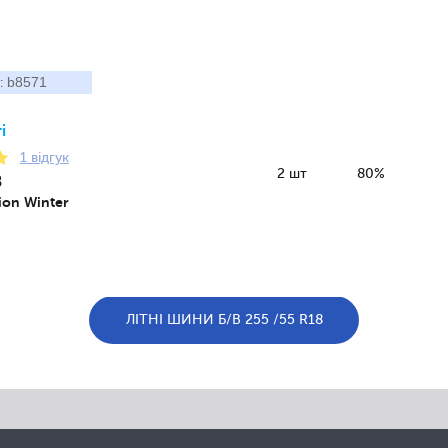
b8571
:
і
1 відгук
2 шт
80%
8
pion Winter
ЛІТНІ ШИНИ Б/В 255 /55 R18