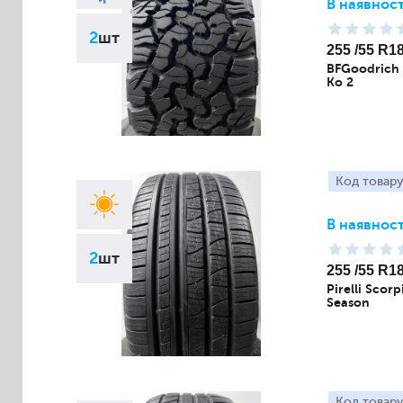
В наявност
2
шт
255 /55 R1
BFGoodrich A
Ko 2
Код товару
В наявност
2
шт
255 /55 R1
Pirelli Scorp
Season
Код товару