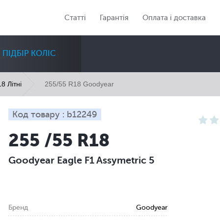
Статті
Гарантія
Оплата і доставка
ПІДБІР КОЛІС
255/55 R18 Goodyear
8 Літні
Код товару : b12249
255 /55 R18
Діаметр
Сезон
Кількість
Goodyear Eagle F1 Assymetric 5
Всі
Всі
Всі
Бренд
Goodyear