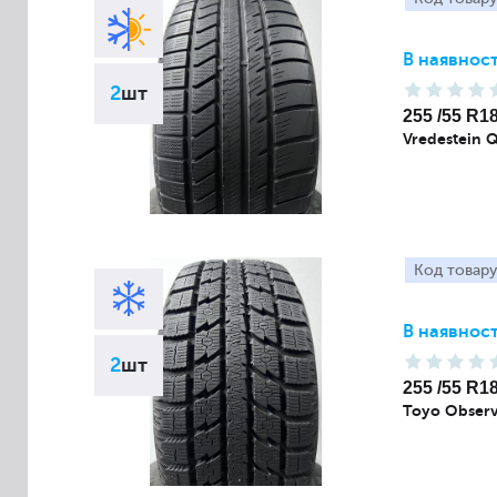
В наявност
2
шт
255 /55 R1
Vredestein 
Код товару
В наявност
2
шт
255 /55 R1
Toyo Observ