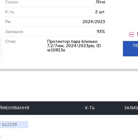
Сезон
Літні
К-ть
2 шт.
Рік
2024/2023
Залишок
93%
Опис
Протектор пара близько
ПЕ
7,2/7мм, 2024/2023рік, ID
w10813e
ЙМЕНУВАННЯ
К-ТЬ
ЗАЛИ
b12239
: