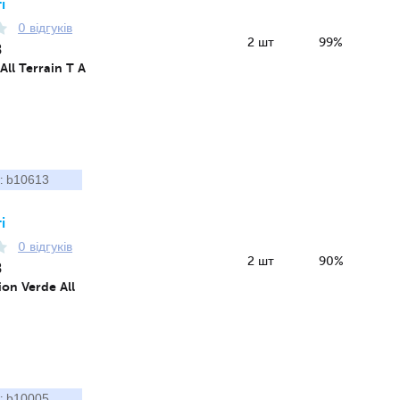
і
0 відгуків
2 шт
99%
8
ll Terrain T A
b10613
:
і
0 відгуків
2 шт
90%
8
ion Verde All
b10005
: