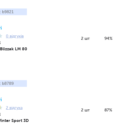
b9821
:
і
0 відгуків
2 шт
94%
8
 Blizzak LM 80
b8789
:
і
2 відгука
2 шт
87%
8
inter Sport 3D