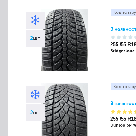
Код товару
В наявност
2
шт
255 /55 R1
Bridgestone
Код товару
В наявност
2
шт
255 /55 R1
Dunlop SP W