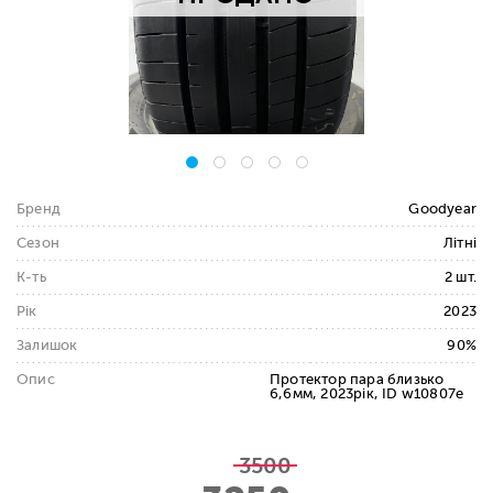
Бренд
Goodyear
Сезон
Літні
К-ть
2 шт.
Рік
2023
Залишок
90%
Опис
Протектор пара близько
6,6мм, 2023рік, ID w10807e
3500