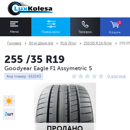
0
Меню
Підбір коліс
Телефон
Кошик
Головна
Літні Шини б/в
R19 Літні
255/35 R19 Літні
255/3
ШИНИ
ДИСКИ
255 /35 R19
Goodyear Eagle F1 Assymetric 5
Ширина
Профіль
Діаметр
0 відгуків
Код товару : b12243
Всі
Всі
Всі
Сезон
Кількість
Всі
Всі
2
шт
ПРОДАНО
ПІДІБРАТИ