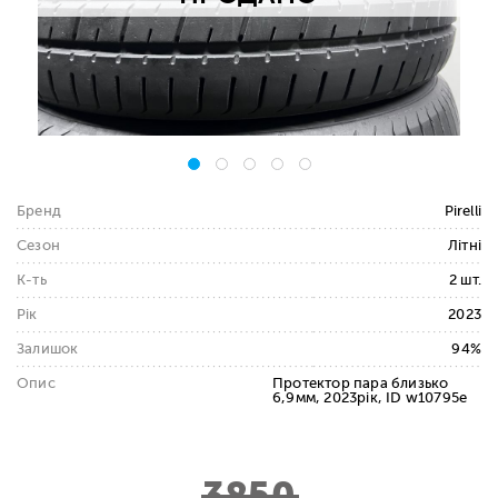
Бренд
Pirelli
Сезон
Літні
К-ть
2 шт.
Рік
2023
Залишок
94%
Опис
Протектор пара близько
6,9мм, 2023рік, ID w10795e
3850