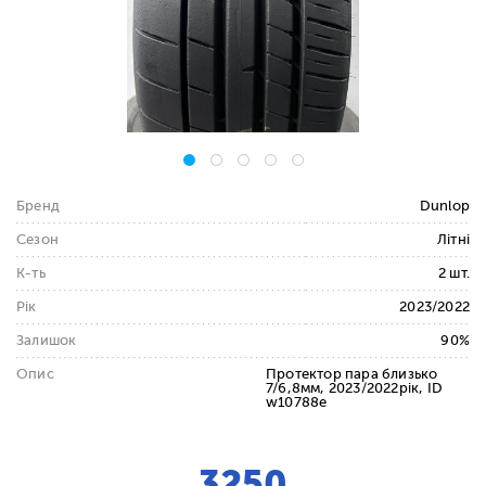
Бренд
Dunlop
Сезон
Літні
К-ть
2 шт.
Рік
2023/2022
Залишок
90%
Опис
Протектор пара близько
7/6,8мм, 2023/2022рік, ID
w10788e
3250