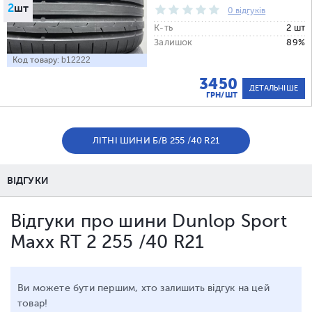
2
шт
0 відгуків
К-ть
2 шт
Залишок
89%
Код товару:
b12222
3450
ДЕТАЛЬНІШЕ
ГРН/ШТ
ЛІТНІ ШИНИ Б/В 255 /40 R21
ВІДГУКИ
Відгуки про шини Dunlop Sport
Maxx RT 2 255 /40 R21
Ви можете бути першим, хто залишить відгук на цей
товар!