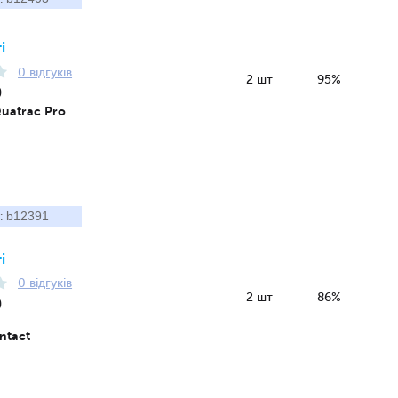
і
0 відгуків
2 шт
95%
9
Quatrac Pro
b12391
:
і
0 відгуків
2 шт
86%
9
ntact