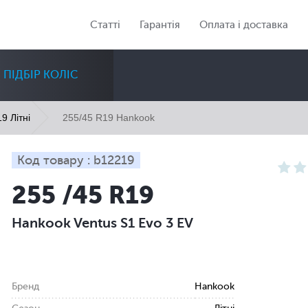
Статті
Гарантія
Оплата і доставка
ПІДБІР КОЛІС
255/45 R19 Hankook
9 Літні
Код товару : b12219
255 /45 R19
Діаметр
Сезон
Кількість
Hankook Ventus S1 Evo 3 EV
Всі
Всі
Всі
Бренд
Hankook