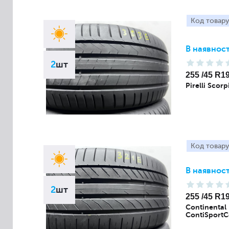
Код товару
В наявност
2
шт
255 /45 R1
Pirelli Scor
Код товару
В наявност
2
шт
255 /45 R1
Continental
ContiSportC