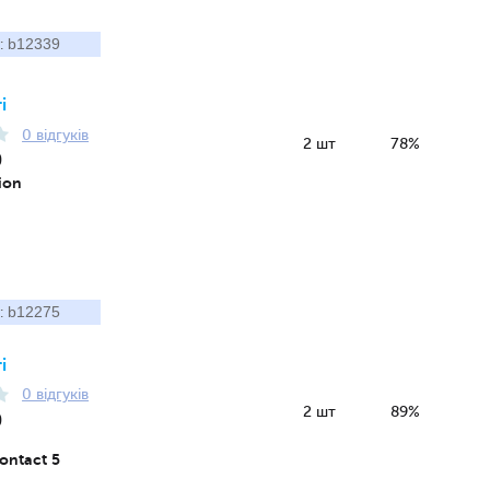
b12339
:
і
0 відгуків
2 шт
78%
9
pion
b12275
:
і
0 відгуків
2 шт
89%
9
ontact 5