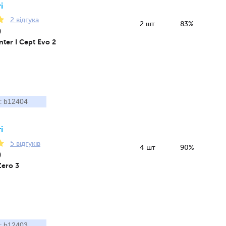
і
2 відгука
2 шт
83%
9
ter I Cept Evo 2
b12404
:
і
5 відгуків
4 шт
90%
9
Zero 3
b12403
: