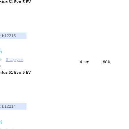
tus S1 Evo 3 EV
b12215
:
і
0 відгуків
4 шт
86%
9
tus S1 Evo 3 EV
b12214
:
і