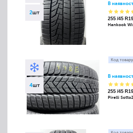
В наявност
2
шт
255 /45 R1
Hankook Win
Код товару
В наявност
4
шт
255 /45 R1
Pirelli Sotto
Код товару