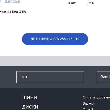
0 відгуків
4 шт
95%
9
tus S1 Evo 3 EV
ЛІТНІ ШИНИ Б/В 255 /45 R19
ШИНИ
Оплата і достав
Відгуки
ДИСКИ
Статті