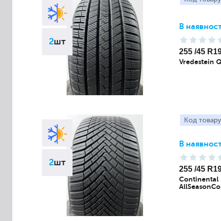
В наявност
2
шт
255 /45 R1
Vredestein 
Код товару
В наявност
2
шт
255 /45 R1
Continental
AllSeasonCo