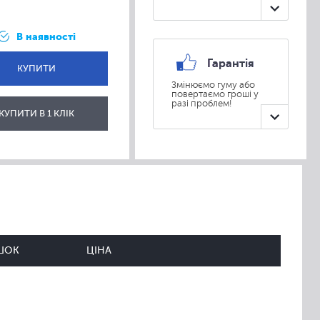
В наявності
Гарантія
КУПИТИ
Змінюємо гуму або
повертаємо гроші у
разі проблем!
ВІДПРАВИТИ
КУПИТИ В 1 КЛІК
ШОК
ЦІНА