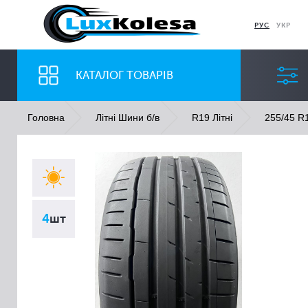
РУС
УКР
КАТАЛОГ ТОВАРІВ
Головна
Літні Шини б/в
R19 Літні
255/45 R1
ШИНИ
ДИСКИ
Ширина
Профіль
4
шт
Всі
Всі