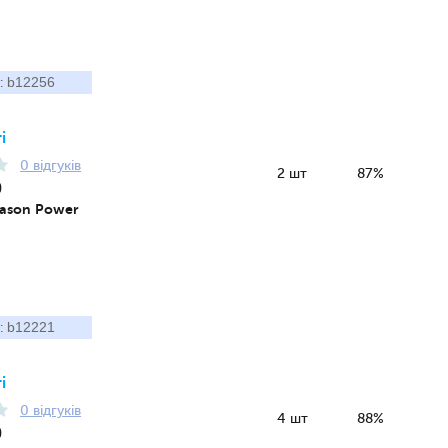
b12256
:
і
0 відгуків
2 шт
87%
9
Season Power
b12221
:
і
0 відгуків
4 шт
88%
9