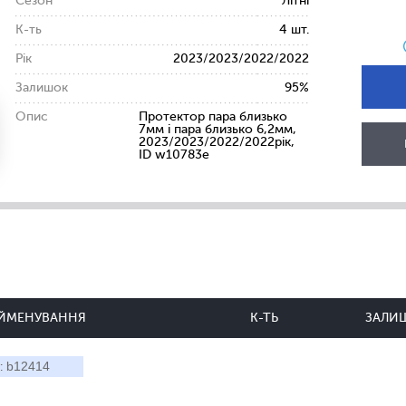
Сезон
Літні
К-ть
4 шт.
Рік
2023/2023/2022/2022
Залишок
95%
Опис
Протектор пара близько
7мм і пара близько 6,2мм,
2023/2023/2022/2022рік,
ID w10783e
ЙМЕНУВАННЯ
К-ТЬ
ЗАЛИ
b12414
: